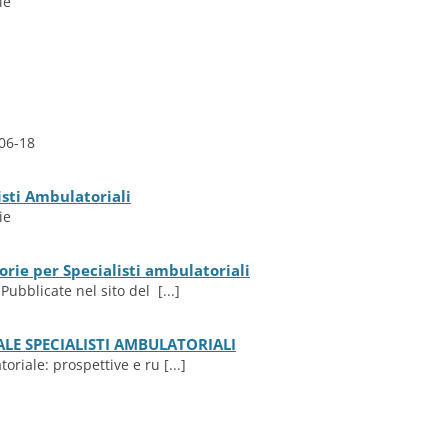
ie
06-18
isti Ambulatoriali
ie
rie per Specialisti ambulatoriali
Pubblicate nel sito del [...]
E SPECIALISTI AMBULATORIALI
oriale: prospettive e ru [...]