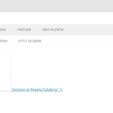
Vai
al
ENZA
CROTONE
VIBO VALENTIA
contenuto
IONI
ATTI E DELIBERE
Sezione di Reggio Calabria" />