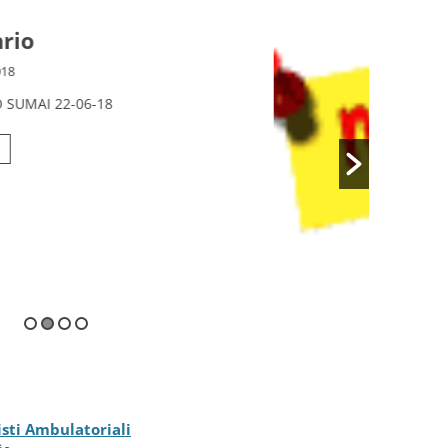
Graduatorie Specialisti
Ambulatoriali
26 Giugno 2018
Visualizza le graduatorie
Read More
isti Ambulatoriali