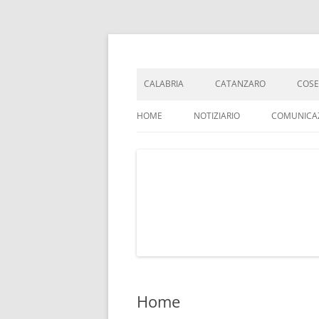
CALABRIA
CATANZARO
COS
HOME
NOTIZIARIO
COMUNICAZ
ORGANIGRAMMA E CONTATTI
STATUTO
COME RAGGIUNGERCI
Home