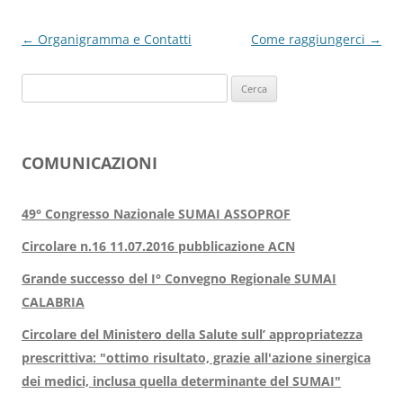
Navigazione
←
Organigramma e Contatti
Come raggiungerci
→
articolo
Ricerca
per:
COMUNICAZIONI
49° Congresso Nazionale SUMAI ASSOPROF
Circolare n.16 11.07.2016 pubblicazione ACN
Grande successo del I° Convegno Regionale SUMAI
CALABRIA
Circolare del Ministero della Salute sull’ appropriatezza
prescrittiva: "ottimo risultato, grazie all'azione sinergica
dei medici, inclusa quella determinante del SUMAI"